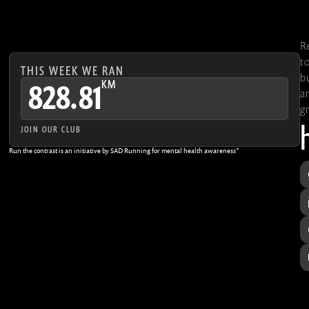
R
t
THIS WEEK WE RAN
b
KM
828.81
a
g
JOIN OUR CLUB
Run the contrast is an initiative by SAD Running for mental health awareness*